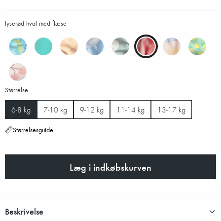
lyserød hval med flæse
Størrelse
6-8 kg
7-10 kg
9-12 kg
11-14 kg
13-17 kg
Størrelsesguide
Læg i indkøbskurven
Beskrivelse