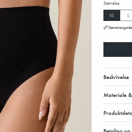
Størrelse
XS
S
Størrelsesguid
Beskrivelse
Materiale &
Produktdeta
Betaling og