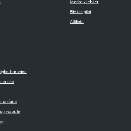
r
Mødre vi elsker
Bliv testpilot
Affiliate
tighedsarbejde
terialer
verandører
g vores tøj
øj