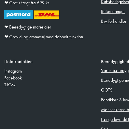
Købsbetingelse
❤︎ Gratis fragt fra 699 kr.
Returneringer
Bliv forhandler
❤︎ Bæredygtige materialer
❤︎ Gravid- og ammetøj med dobbelt funktion
Hold kontakten
Bæredygtighed
Vores bæredyg
Instagram
Facebook
Bæredygtige ma
TikTok
GOTS
Fabrikker & le
Menneskerne ba
Længe leve dit t