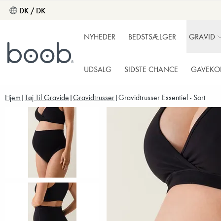
DK / DK
NYHEDER
BEDSTSÆLGER
GRAVID
UDSALG
SIDSTE CHANCE
GAVEKO
Hjem
Tøj Til Gravide
Gravidtrusser
Gravidtrusser Essentiel - Sort