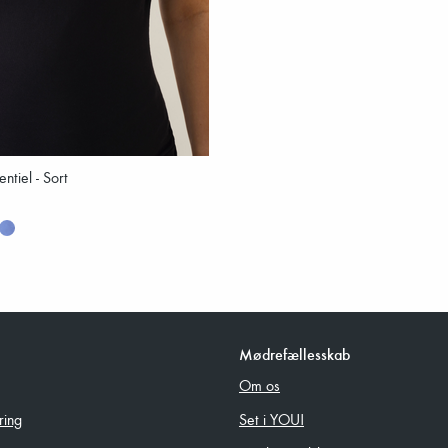
ntiel - Sort
Mødrefællesskab
Om os
ring
Set i YOU!