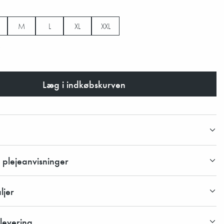
M
L
XL
XXL
e
Læg i indkøbskurven
 plejeanvisninger
ljer
 levering