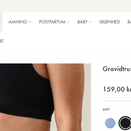
AMNING
POSTPARTUM
BABY
SKØNHED
B
RT
Gravidtrus
159,00 k
sort