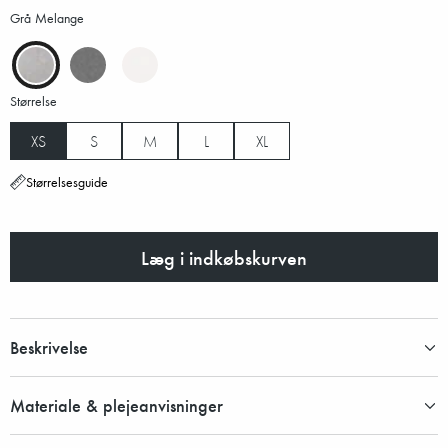
Grå Melange
Størrelse
XS
S
M
L
XL
Størrelsesguide
Læg i indkøbskurven
Beskrivelse
Materiale & plejeanvisninger