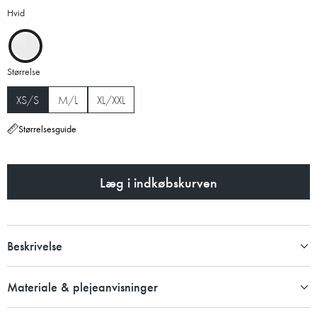
Hvid
Størrelse
XS/S
M/L
XL/XXL
Størrelsesguide
Læg i indkøbskurven
Beskrivelse
Materiale & plejeanvisninger