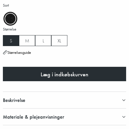
Sort
Størrelse
S
M
L
XL
Størrelsesguide
Læg i indkøbskurven
Beskrivelse
Materiale & plejeanvisninger