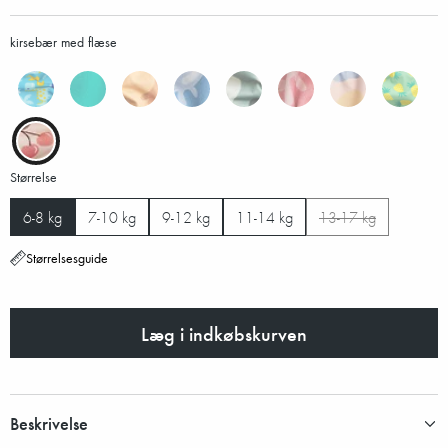
kirsebær med flæse
Størrelse
6-8 kg
7-10 kg
9-12 kg
11-14 kg
13-17 kg
Størrelsesguide
Læg i indkøbskurven
Beskrivelse