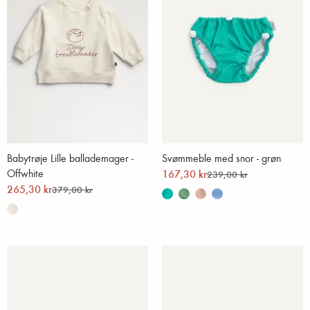
Babytrøje Lille ballademager -
Svømmeble med snor - grøn
Offwhite
167,30 kr
239,00 kr
265,30 kr
379,00 kr