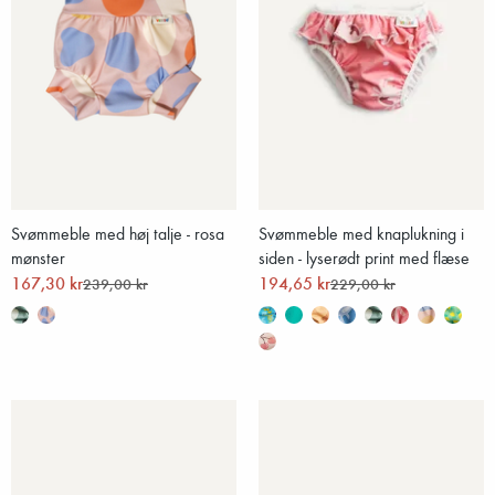
Svømmeble med høj talje - rosa
Svømmeble med knaplukning i
mønster
siden - lyserødt print med flæse
167,30 kr
194,65 kr
239,00 kr
229,00 kr