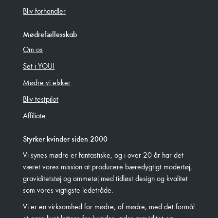
Bliv forhandler
Mødrefællesskab
Om os
Set i YOU!
Mødre vi elsker
Bliv testpilot
Affiliate
Styrker kvinder siden 2000
Vi synes mødre er fantastiske, og i over 20 år har det
været vores mission at producere bæredygtigt modertøj,
graviditetstøj og ammetøj med tidløst design og kvalitet
som vores vigtigste ledetråde.
Vi er en virksomhed for mødre, af mødre, med det formål
at gøre livet lettere for kvinder under graviditet og