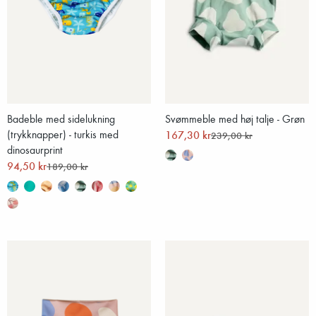
Badeble med sidelukning
Svømmeble med høj talje - Grøn
(trykknapper) - turkis med
167,30 kr
239,00 kr
dinosaurprint
94,50 kr
189,00 kr