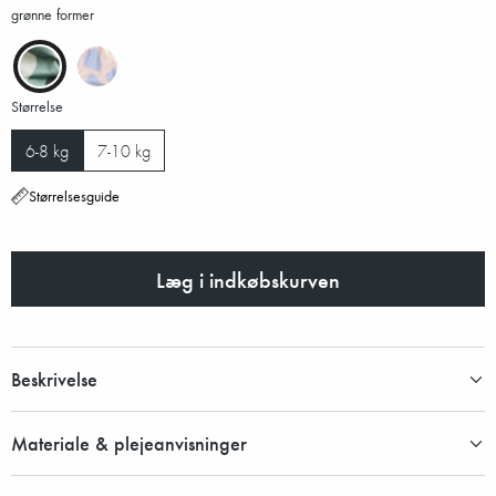
grønne former
Størrelse
6-8 kg
7-10 kg
Størrelsesguide
Læg i indkøbskurven
Beskrivelse
Materiale & plejeanvisninger