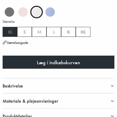
Størrelse
XS
S
M
L
XL
XXL
Størrelsesguide
Læg i indkøbskurven
Beskrivelse
Materiale & plejeanvisninger
Produktdetaljer