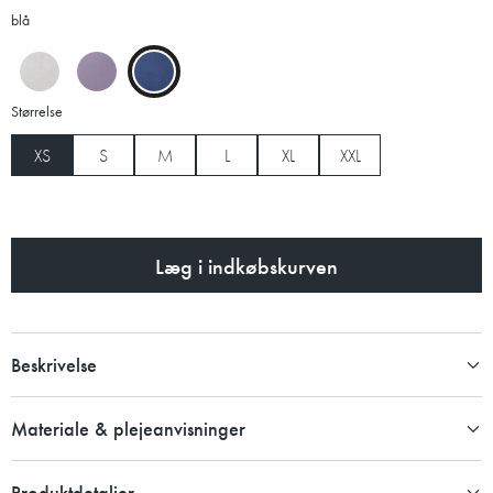
blå
Størrelse
XS
S
M
L
XL
XXL
Læg i indkøbskurven
Beskrivelse
Materiale & plejeanvisninger
Produktdetaljer