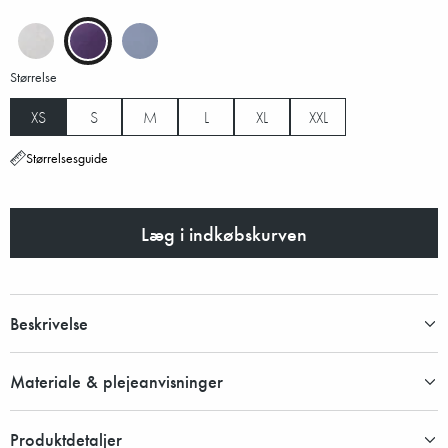
Størrelse
XS
S
M
L
XL
XXL
Størrelsesguide
Læg i indkøbskurven
Beskrivelse
Materiale & plejeanvisninger
Produktdetaljer